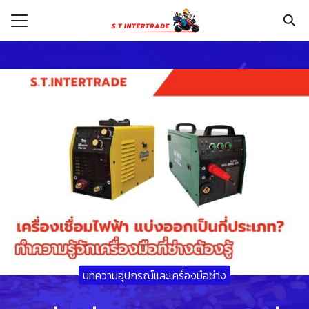
Skip
to
content
Search
for:
รก
กับเรา
ระเงิน
่าง
อเรา
บทความอุปกรณ์และเครื่องมือช่าง