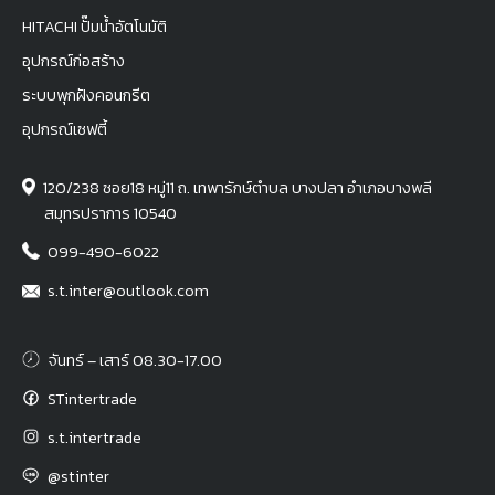
HITACHI ปั๊มน้ำอัตโนมัติ
อุปกรณ์ก่อสร้าง
ระบบพุกฝังคอนกรีต
อุปกรณ์เซฟตี้
120/238 ซอย18 หมู่11 ถ. เทพารักษ์ตำบล บางปลา อำเภอบางพลี
สมุทรปราการ 10540
099-490-6022
s.t.inter@outlook.com
จันทร์ – เสาร์ 08.30-17.00
STintertrade
s.t.intertrade
@stinter