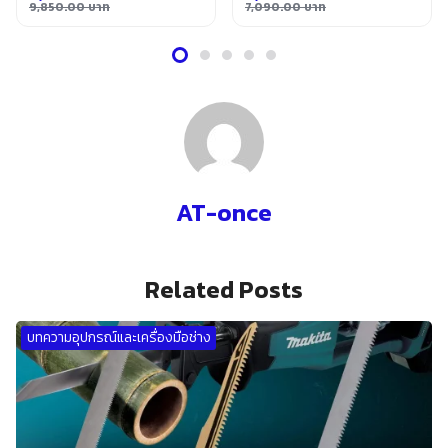
9,850.00
บาท
7,090.00
บาท
Original
Current
Original
Current
price
price
price
price
was:
is:
was:
is:
9,850.00 บาท.
6,100.00 บาท.
7,090.00 บาท.
4,400.00 บาท.
AT-once
Related Posts
บทความอุปกรณ์และเครื่องมือช่าง