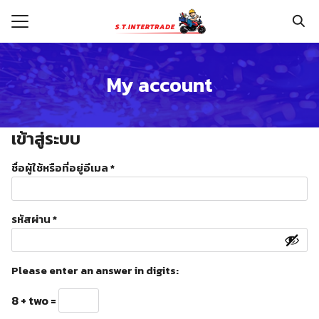
Skip
to
content
Search
for:
My account
รก
เข้าสู่ระบบ
กับเรา
ต้องการ
ชื่อผู้ใช้หรือที่อยู่อีเมล
*
ระเงิน
่าง
ต้องการ
รหัสผ่าน
*
อเรา
Please enter an answer in digits:
8 + two =