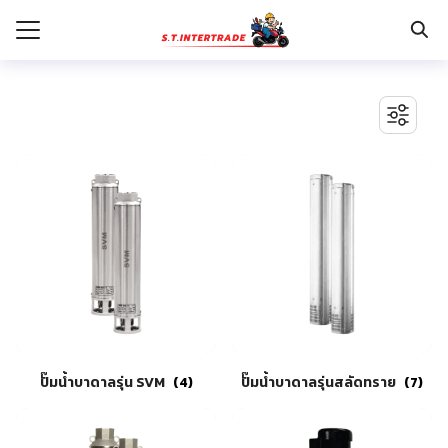
Skip
to
content
Search
for:
รก
BOSCH เครื่องจี้ปูน
งานระบบไฟฟ้า
กับเรา
ตู้เซฟ
ปั๊มน้ำ ปั๊มน้ำอัตโนมัติ อุปกรณ์ระบบน้ำ
ระเงิน
ปั๊มลม อุปกรณ์ระบบลม
่าง
มอเตอร์และอุปกรณ์ส่งกำลัง
รอก แม่แรงทุ่นกำลัง
อเรา
ระบบพุกฝังคอนกรีต
รีคายเนอร์
อุปกรณ์ก่อสร้าง
ปั๊มน้ำบาดาลรุ่น SVM
(4)
ปั๊มน้ำบาดาลรุ่นสลัดทราย
(7)
อุปกรณ์ทำสวน การเกษตร
อุปกรณ์เก็บเครื่องมือ
อุปกรณ์เซฟตี้