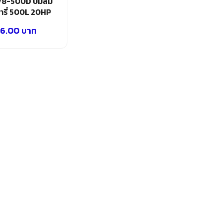
8-500D ปั๊มลม
ารี่ 500L 20HP
36.00
บาท