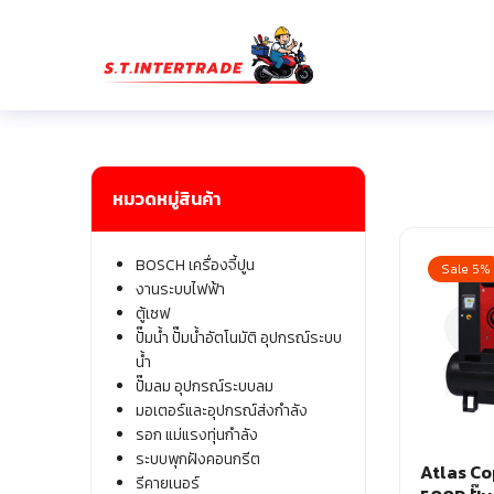
Skip
to
content
Se
fo
หมวดหมู่สินค้า
BOSCH เครื่องจี้ปูน
Sale 5%
งานระบบไฟฟ้า
ตู้เซฟ
ปั๊มน้ำ ปั๊มน้ำอัตโนมัติ อุปกรณ์ระบบ
น้ำ
ปั๊มลม อุปกรณ์ระบบลม
มอเตอร์และอุปกรณ์ส่งกำลัง
รอก แม่แรงทุ่นกำลัง
ระบบพุกฝังคอนกรีต
Atlas C
รีคายเนอร์