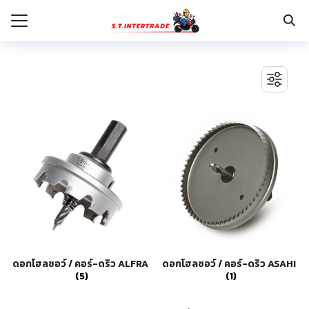
Skip
to
content
Search
for:
รก
BOSCH เครื่องจี้ปูน
งานระบบไฟฟ้า
กับเรา
ตู้เซฟ
ปั๊มน้ำ ปั๊มน้ำอัตโนมัติ อุปกรณ์ระบบน้ำ
ระเงิน
ปั๊มลม อุปกรณ์ระบบลม
่าง
มอเตอร์และอุปกรณ์ส่งกำลัง
รอก แม่แรงทุ่นกำลัง
อเรา
ระบบพุกฝังคอนกรีต
รีคายเนอร์
อุปกรณ์ก่อสร้าง
ดอกโฮลซอว์ / คอร์-ดริว ALFRA
ดอกโฮลซอว์ / คอร์-ดริว ASAHI
อุปกรณ์ทำสวน การเกษตร
(5)
(1)
อุปกรณ์เก็บเครื่องมือ
อุปกรณ์เซฟตี้