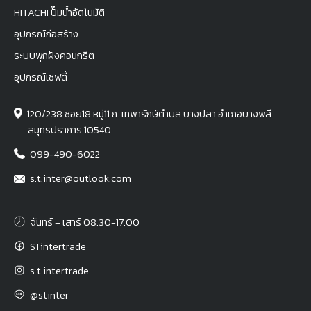
HITACHI ปั๊มน้ำอัตโนมัติ
อุปกรณ์ก่อสร้าง
ระบบพุกฝังคอนกรีต
อุปกรณ์เซฟตี้
120/238 ซอย18 หมู่11 ถ. เทพารักษ์ตำบล บางปลา อำเภอบางพลี
สมุทรปราการ 10540
099-490-6022
s.t.inter@outlook.com
จันทร์ – เสาร์ 08.30-17.00
STintertrade
s.t.intertrade
@stinter