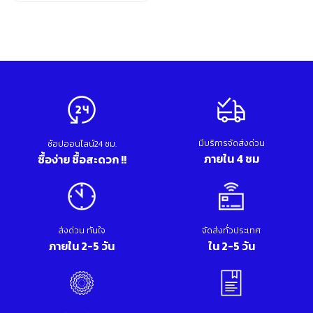
Original
Current
อุปกรณ์เสริม ขัด เจียร เจาะ
price
price
เคมีภัณฑ์ กาว เทปกาว
was:
is:
เครื่องกำเนิดไฟฟ้า
1,055.00 บาท.
770.00 บาท.
เครื่องมือตอก งัด
เครื่องมือทำความสะอาด
เครื่องมือวัด
เครื่องมือไฟฟ้า
เครื่องยนต์ เครื่องมือซ่อมรถยนต์
เครื่องเชื่อม อุปกรณ์เชื่อม
มีบริการจัดส่งด่วน
เฟอร์นิเจอร์สำนักงาน
ช้อปออนไลน์24 ชม.
ภายใน 4 ชม
ซื้อง่าย ซื้อสะดวก !!
เฟอร์นิเจอร์สำหรับบ้าน
ส่งด่วน ทันใจ
จัดส่งทั่วประเทศ
ภายใน 2-5 วัน
ใน 2-5 วัน