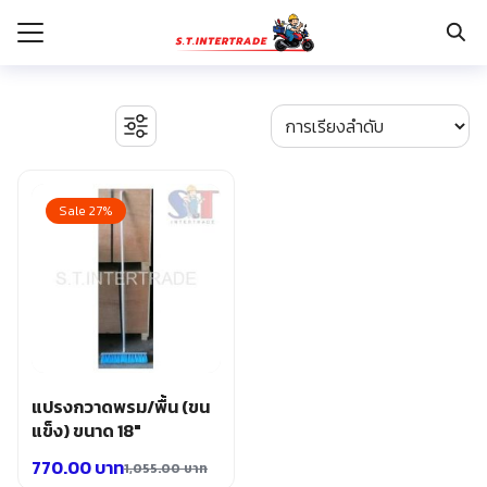
Skip
to
content
Search
for:
รก
BOSCH เครื่องจี้ปูน
งานระบบไฟฟ้า
Sale 27%
กับเรา
ตู้เซฟ
ปั๊มน้ำ ปั๊มน้ำอัตโนมัติ อุปกรณ์ระบบน้ำ
ระเงิน
ปั๊มลม อุปกรณ์ระบบลม
่าง
มอเตอร์และอุปกรณ์ส่งกำลัง
รอก แม่แรงทุ่นกำลัง
อเรา
ระบบพุกฝังคอนกรีต
รีคายเนอร์
อุปกรณ์ก่อสร้าง
แปรงกวาดพรม/พื้น (ขน
อุปกรณ์ทำสวน การเกษตร
แข็ง) ขนาด 18″
อุปกรณ์เก็บเครื่องมือ
770.00
บาท
1,055.00
บาท
อุปกรณ์เซฟตี้