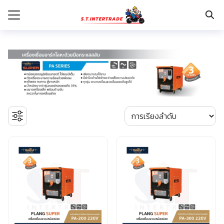
Skip
to
content
Search
for:
รก
BOSCH เครื่องจี้ปูน
งานระบบไฟฟ้า
กับเรา
ตู้เซฟ
ปั๊มน้ำ ปั๊มน้ำอัตโนมัติ อุปกรณ์ระบบน้ำ
ระเงิน
ปั๊มลม อุปกรณ์ระบบลม
่าง
มอเตอร์และอุปกรณ์ส่งกำลัง
รอก แม่แรงทุ่นกำลัง
อเรา
ระบบพุกฝังคอนกรีต
รีคายเนอร์
อุปกรณ์ก่อสร้าง
อุปกรณ์ทำสวน การเกษตร
อุปกรณ์เก็บเครื่องมือ
อุปกรณ์เซฟตี้