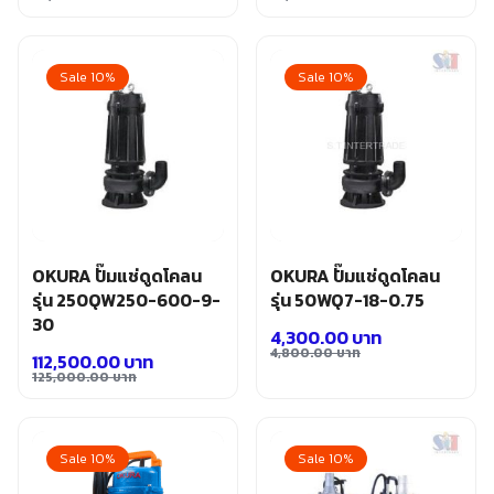
อุปกรณ์เสริม ขัด เจียร เจาะ
Original
Current
Original
Current
เคมีภัณฑ์ กาว เทปกาว
price
price
price
price
เครื่องกำเนิดไฟฟ้า
was:
is:
was:
is:
Sale 10%
Sale 10%
เครื่องมือตอก งัด
58,000.00 บาท.
52,200.00 บาท.
52,000.00 บาท.
46,800.00 บาท.
เครื่องมือทำความสะอาด
เครื่องมือวัด
เครื่องมือไฟฟ้า
เครื่องยนต์ เครื่องมือซ่อมรถยนต์
เครื่องเชื่อม อุปกรณ์เชื่อม
เฟอร์นิเจอร์สำนักงาน
เฟอร์นิเจอร์สำหรับบ้าน
OKURA ปั๊มแช่ดูดโคลน
OKURA ปั๊มแช่ดูดโคลน
รุ่น 250QW250-600-9-
รุ่น 50WQ7-18-0.75
30
4,300.00
บาท
4,800.00
บาท
112,500.00
บาท
Original
Current
125,000.00
บาท
Original
Current
price
price
price
price
was:
is:
was:
is:
4,800.00 บาท.
4,300.00 บาท.
Sale 10%
Sale 10%
125,000.00 บาท.
112,500.00 บาท.