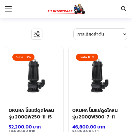
Skip
to
content
Search
for:
รก
BOSCH เครื่องจี้ปูน
งานระบบไฟฟ้า
Sale 10%
Sale 10%
กับเรา
ตู้เซฟ
ปั๊มน้ำ ปั๊มน้ำอัตโนมัติ อุปกรณ์ระบบน้ำ
ระเงิน
ปั๊มลม อุปกรณ์ระบบลม
่าง
มอเตอร์และอุปกรณ์ส่งกำลัง
รอก แม่แรงทุ่นกำลัง
อเรา
ระบบพุกฝังคอนกรีต
รีคายเนอร์
อุปกรณ์ก่อสร้าง
OKURA ปั๊มแช่ดูดโคลน
OKURA ปั๊มแช่ดูดโคลน
อุปกรณ์ทำสวน การเกษตร
รุ่น 200QW250-11-15
รุ่น 200QW300-7-11
อุปกรณ์เก็บเครื่องมือ
52,200.00
บาท
46,800.00
บาท
อุปกรณ์เซฟตี้
58,000.00
บาท
52,000.00
บาท