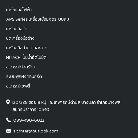
เครื่องมือไฟฟ้า
APS Series เครื่องเชื่อมจุดระบบลม
เครื่องมือวัด
ชุดเครื่องมือช่าง
เครื่องมือทำความสะอาด
HITACHI ปั๊มน้ำอัตโนมัติ
อุปกรณ์ก่อสร้าง
ระบบพุกฝังคอนกรีต
อุปกรณ์เซฟตี้
120/238 ซอย18 หมู่11 ถ. เทพารักษ์ตำบล บางปลา อำเภอบางพลี
สมุทรปราการ 10540
099-490-6022
s.t.inter@outlook.com