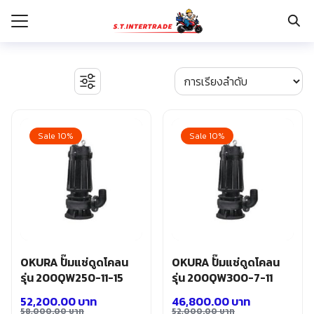
Skip
to
content
Search
for:
รก
BOSCH เครื่องจี้ปูน
งานระบบไฟฟ้า
Sale 10%
Sale 10%
กับเรา
ตู้เซฟ
ปั๊มน้ำ ปั๊มน้ำอัตโนมัติ อุปกรณ์ระบบน้ำ
ระเงิน
ปั๊มลม อุปกรณ์ระบบลม
่าง
มอเตอร์และอุปกรณ์ส่งกำลัง
รอก แม่แรงทุ่นกำลัง
อเรา
ระบบพุกฝังคอนกรีต
รีคายเนอร์
อุปกรณ์ก่อสร้าง
OKURA ปั๊มแช่ดูดโคลน
OKURA ปั๊มแช่ดูดโคลน
อุปกรณ์ทำสวน การเกษตร
รุ่น 200QW250-11-15
รุ่น 200QW300-7-11
อุปกรณ์เก็บเครื่องมือ
52,200.00
บาท
46,800.00
บาท
อุปกรณ์เซฟตี้
58,000.00
บาท
52,000.00
บาท