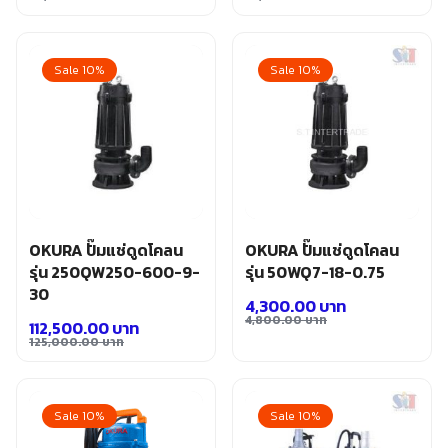
อุปกรณ์เสริม ขัด เจียร เจาะ
Original
Current
Original
Current
เคมีภัณฑ์ กาว เทปกาว
price
price
price
price
เครื่องกำเนิดไฟฟ้า
was:
is:
was:
is:
Sale 10%
Sale 10%
เครื่องมือตอก งัด
58,000.00 บาท.
52,200.00 บาท.
52,000.00 บาท.
46,800.00 บาท.
เครื่องมือทำความสะอาด
เครื่องมือวัด
เครื่องมือไฟฟ้า
เครื่องยนต์ เครื่องมือซ่อมรถยนต์
เครื่องเชื่อม อุปกรณ์เชื่อม
เฟอร์นิเจอร์สำนักงาน
เฟอร์นิเจอร์สำหรับบ้าน
OKURA ปั๊มแช่ดูดโคลน
OKURA ปั๊มแช่ดูดโคลน
รุ่น 250QW250-600-9-
รุ่น 50WQ7-18-0.75
30
4,300.00
บาท
4,800.00
บาท
112,500.00
บาท
Original
Current
125,000.00
บาท
Original
Current
price
price
price
price
was:
is:
was:
is:
4,800.00 บาท.
4,300.00 บาท.
Sale 10%
Sale 10%
125,000.00 บาท.
112,500.00 บาท.