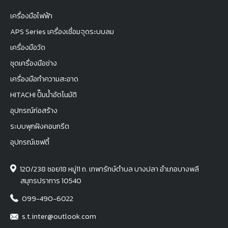
เครื่องมือไฟฟ้า
APS Series เครื่องเชื่อมจุดระบบลม
เครื่องมือวัด
ชุดเครื่องมือช่าง
เครื่องมือทำความสะอาด
HITACHI ปั๊มน้ำอัตโนมัติ
อุปกรณ์ก่อสร้าง
ระบบพุกฝังคอนกรีต
อุปกรณ์เซฟตี้
120/238 ซอย18 หมู่11 ถ. เทพารักษ์ตำบล บางปลา อำเภอบางพลี
สมุทรปราการ 10540
099-490-6022
s.t.inter@outlook.com