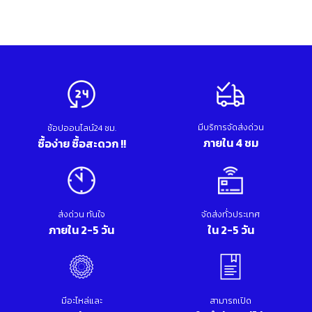
price
price
อุปกรณ์เสริม ขัด เจียร เจาะ
was:
is:
เคมีภัณฑ์ กาว เทปกาว
200.00 บาท.
170.00 บาท.
เครื่องกำเนิดไฟฟ้า
เครื่องมือตอก งัด
เครื่องมือทำความสะอาด
เครื่องมือวัด
เครื่องมือไฟฟ้า
เครื่องยนต์ เครื่องมือซ่อมรถยนต์
มีบริการจัดส่งด่วน
เครื่องเชื่อม อุปกรณ์เชื่อม
ช้อปออนไลน์24 ชม.
ภายใน 4 ชม
ซื้อง่าย ซื้อสะดวก !!
เฟอร์นิเจอร์สำนักงาน
เฟอร์นิเจอร์สำหรับบ้าน
ส่งด่วน ทันใจ
จัดส่งทั่วประเทศ
ภายใน 2-5 วัน
ใน 2-5 วัน
มีอะไหล่และ
สามารถเปิด