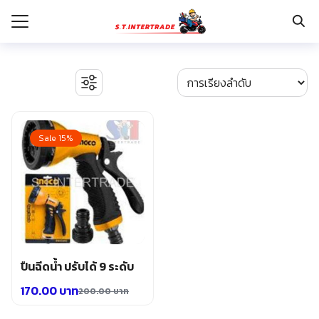
Skip
to
content
Search
for:
รก
BOSCH เครื่องจี้ปูน
งานระบบไฟฟ้า
Sale 15%
กับเรา
ตู้เซฟ
ปั๊มน้ำ ปั๊มน้ำอัตโนมัติ อุปกรณ์ระบบน้ำ
ระเงิน
ปั๊มลม อุปกรณ์ระบบลม
่าง
มอเตอร์และอุปกรณ์ส่งกำลัง
รอก แม่แรงทุ่นกำลัง
อเรา
ระบบพุกฝังคอนกรีต
รีคายเนอร์
อุปกรณ์ก่อสร้าง
ปืนฉีดน้ำ ปรับได้ 9 ระดับ
อุปกรณ์ทำสวน การเกษตร
170.00
บาท
200.00
บาท
อุปกรณ์เก็บเครื่องมือ
Original
Current
อุปกรณ์เซฟตี้