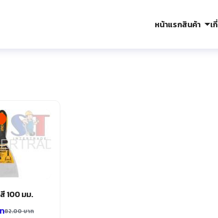
หน้าแรก
สินค้า
เก
arch
r:
%
วสี 100 มม.
ท
82.00
บาท