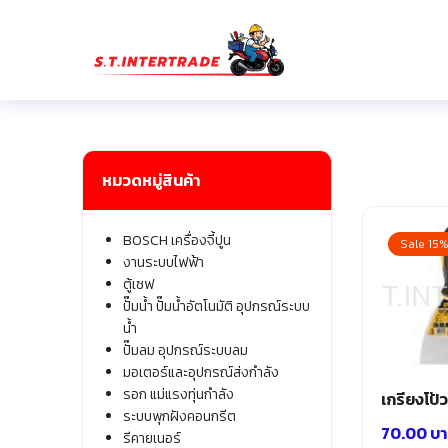
Skip
to
content
Se
fo
หมวดหมู่สินค้า
BOSCH เครื่องจี้ปูน
Sale 15
งานระบบไฟฟ้า
ตู้เซฟ
ปั๊มน้ำ ปั๊มน้ำอัตโนมัติ อุปกรณ์ระบบ
น้ำ
ปั๊มลม อุปกรณ์ระบบลม
มอเตอร์และอุปกรณ์ส่งกำลัง
รอก แม่แรงทุ่นกำลัง
เกรียงโป้
ระบบพุกฝังคอนกรีต
70.00
บา
รีคายเนอร์