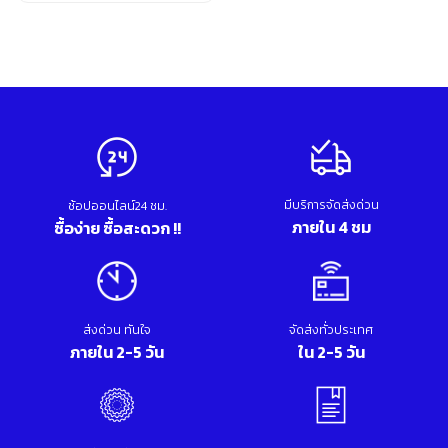
Original
Current
อุปกรณ์เสริม ขัด เจียร เจาะ
price
price
เคมีภัณฑ์ กาว เทปกาว
was:
is:
เครื่องกำเนิดไฟฟ้า
210.00 บาท.
200.00 บาท.
เครื่องมือตอก งัด
เครื่องมือทำความสะอาด
เครื่องมือวัด
เครื่องมือไฟฟ้า
เครื่องยนต์ เครื่องมือซ่อมรถยนต์
เครื่องเชื่อม อุปกรณ์เชื่อม
มีบริการจัดส่งด่วน
เฟอร์นิเจอร์สำนักงาน
ช้อปออนไลน์24 ชม.
ภายใน 4 ชม
ซื้อง่าย ซื้อสะดวก !!
เฟอร์นิเจอร์สำหรับบ้าน
ส่งด่วน ทันใจ
จัดส่งทั่วประเทศ
ภายใน 2-5 วัน
ใน 2-5 วัน