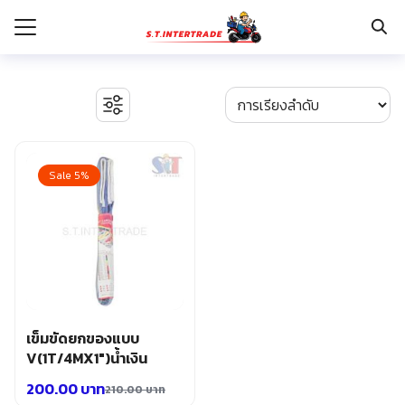
Skip
to
content
Search
for:
รก
BOSCH เครื่องจี้ปูน
งานระบบไฟฟ้า
Sale 5%
กับเรา
ตู้เซฟ
ปั๊มน้ำ ปั๊มน้ำอัตโนมัติ อุปกรณ์ระบบน้ำ
ระเงิน
ปั๊มลม อุปกรณ์ระบบลม
่าง
มอเตอร์และอุปกรณ์ส่งกำลัง
รอก แม่แรงทุ่นกำลัง
อเรา
ระบบพุกฝังคอนกรีต
รีคายเนอร์
อุปกรณ์ก่อสร้าง
เข็มขัดยกของแบบ
อุปกรณ์ทำสวน การเกษตร
V(1T/4MX1″)น้ำเงิน
อุปกรณ์เก็บเครื่องมือ
200.00
บาท
210.00
บาท
อุปกรณ์เซฟตี้