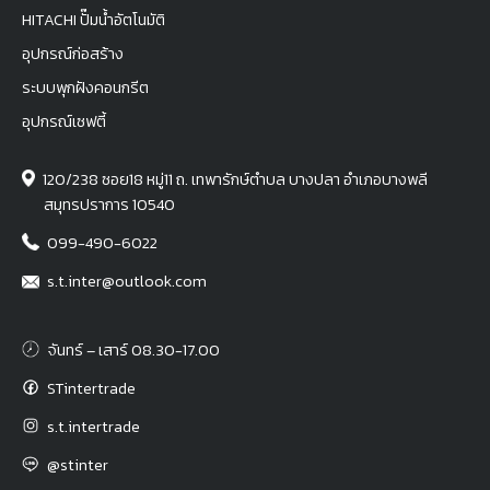
HITACHI ปั๊มน้ำอัตโนมัติ
อุปกรณ์ก่อสร้าง
ระบบพุกฝังคอนกรีต
อุปกรณ์เซฟตี้
120/238 ซอย18 หมู่11 ถ. เทพารักษ์ตำบล บางปลา อำเภอบางพลี
สมุทรปราการ 10540
099-490-6022
s.t.inter@outlook.com
จันทร์ – เสาร์ 08.30-17.00
STintertrade
s.t.intertrade
@stinter