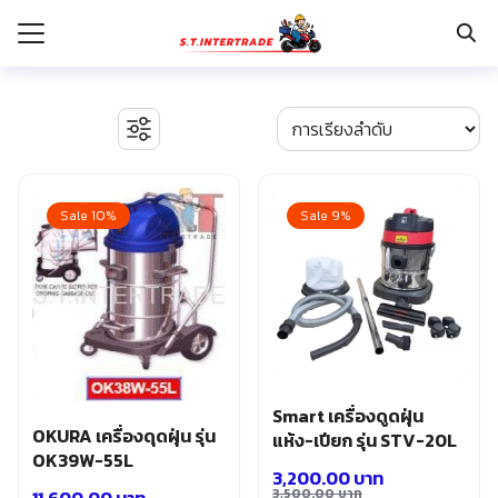
Skip
to
content
Search
for:
รก
BOSCH เครื่องจี้ปูน
งานระบบไฟฟ้า
Sale 10%
Sale 9%
กับเรา
ตู้เซฟ
ปั๊มน้ำ ปั๊มน้ำอัตโนมัติ อุปกรณ์ระบบน้ำ
ระเงิน
ปั๊มลม อุปกรณ์ระบบลม
่าง
มอเตอร์และอุปกรณ์ส่งกำลัง
รอก แม่แรงทุ่นกำลัง
อเรา
ระบบพุกฝังคอนกรีต
รีคายเนอร์
อุปกรณ์ก่อสร้าง
Smart เครื่องดูดฝุ่น
OKURA เครื่องดุดฝุ่น รุ่น
อุปกรณ์ทำสวน การเกษตร
แห้ง-เปียก รุ่น STV-20L
OK39W-55L
อุปกรณ์เก็บเครื่องมือ
3,200.00
บาท
อุปกรณ์เซฟตี้
3,500.00
บาท
11,600.00
บาท