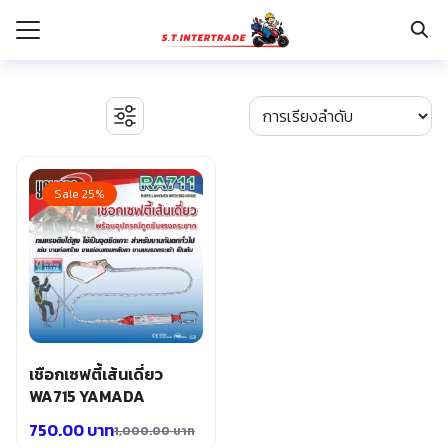
Skip
to
content
Search
for:
รก
BOSCH เครื่องจี้ปูน
งานระบบไฟฟ้า
Sale 25%
กับเรา
ตู้เซฟ
ปั๊มน้ำ ปั๊มน้ำอัตโนมัติ อุปกรณ์ระบบน้ำ
ระเงิน
ปั๊มลม อุปกรณ์ระบบลม
่าง
มอเตอร์และอุปกรณ์ส่งกำลัง
รอก แม่แรงทุ่นกำลัง
อเรา
ระบบพุกฝังคอนกรีต
รีคายเนอร์
อุปกรณ์ก่อสร้าง
เชือกเซฟตี้เส้นเดี่ยว
อุปกรณ์ทำสวน การเกษตร
WA715 YAMADA
อุปกรณ์เก็บเครื่องมือ
750.00
บาท
1,000.00
บาท
อุปกรณ์เซฟตี้