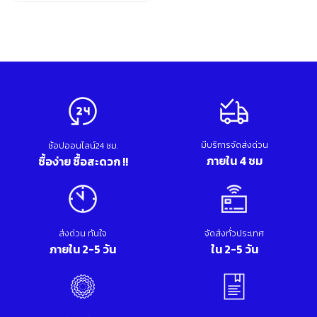
Original
Current
อุปกรณ์เสริม ขัด เจียร เจาะ
price
price
เคมีภัณฑ์ กาว เทปกาว
was:
is:
เครื่องกำเนิดไฟฟ้า
1,000.00 บาท.
750.00 บาท.
เครื่องมือตอก งัด
เครื่องมือทำความสะอาด
เครื่องมือวัด
เครื่องมือไฟฟ้า
เครื่องยนต์ เครื่องมือซ่อมรถยนต์
เครื่องเชื่อม อุปกรณ์เชื่อม
มีบริการจัดส่งด่วน
เฟอร์นิเจอร์สำนักงาน
ช้อปออนไลน์24 ชม.
ภายใน 4 ชม
ซื้อง่าย ซื้อสะดวก !!
เฟอร์นิเจอร์สำหรับบ้าน
ส่งด่วน ทันใจ
จัดส่งทั่วประเทศ
ภายใน 2-5 วัน
ใน 2-5 วัน