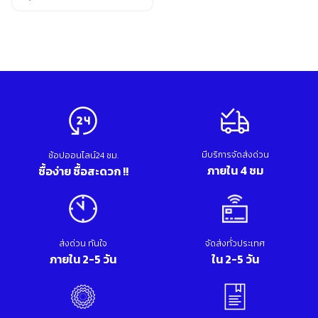
อุปกรณ์เสริม ขัด เจียร เจาะ
Original
Current
เคมีภัณฑ์ กาว เทปกาว
price
price
เครื่องกำเนิดไฟฟ้า
was:
is:
เครื่องมือตอก งัด
13,330.00 บาท.
9,190.00 บาท.
เครื่องมือทำความสะอาด
เครื่องมือวัด
เครื่องมือไฟฟ้า
เครื่องยนต์ เครื่องมือซ่อมรถยนต์
เครื่องเชื่อม อุปกรณ์เชื่อม
เฟอร์นิเจอร์สำนักงาน
มีบริการจัดส่งด่วน
ช้อปออนไลน์24 ชม.
เฟอร์นิเจอร์สำหรับบ้าน
ภายใน 4 ชม
ซื้อง่าย ซื้อสะดวก !!
ส่งด่วน ทันใจ
จัดส่งทั่วประเทศ
ภายใน 2-5 วัน
ใน 2-5 วัน