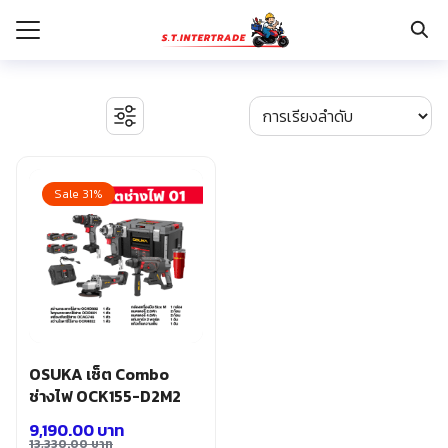
Skip
to
content
Search
for:
รก
BOSCH เครื่องจี้ปูน
งานระบบไฟฟ้า
Sale 31%
กับเรา
ตู้เซฟ
ปั๊มน้ำ ปั๊มน้ำอัตโนมัติ อุปกรณ์ระบบน้ำ
ระเงิน
ปั๊มลม อุปกรณ์ระบบลม
่าง
มอเตอร์และอุปกรณ์ส่งกำลัง
รอก แม่แรงทุ่นกำลัง
อเรา
ระบบพุกฝังคอนกรีต
รีคายเนอร์
อุปกรณ์ก่อสร้าง
OSUKA เซ็ต Combo
อุปกรณ์ทำสวน การเกษตร
ช่างไฟ OCK155-D2M2
อุปกรณ์เก็บเครื่องมือ
9,190.00
บาท
อุปกรณ์เซฟตี้
13,330.00
บาท