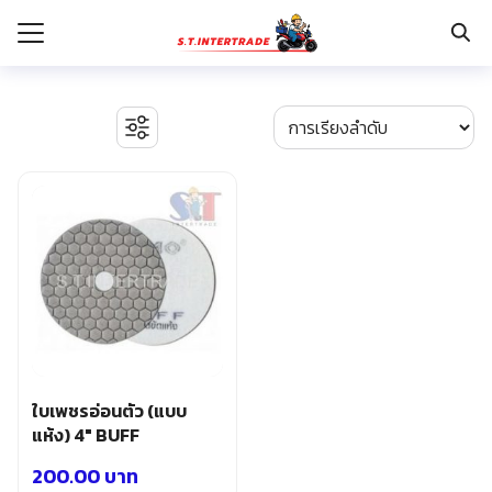
Skip
to
content
Search
for:
รก
BOSCH เครื่องจี้ปูน
งานระบบไฟฟ้า
กับเรา
ตู้เซฟ
ปั๊มน้ำ ปั๊มน้ำอัตโนมัติ อุปกรณ์ระบบน้ำ
ระเงิน
ปั๊มลม อุปกรณ์ระบบลม
่าง
มอเตอร์และอุปกรณ์ส่งกำลัง
รอก แม่แรงทุ่นกำลัง
อเรา
ระบบพุกฝังคอนกรีต
รีคายเนอร์
อุปกรณ์ก่อสร้าง
ใบเพชรอ่อนตัว (แบบ
อุปกรณ์ทำสวน การเกษตร
แห้ง) 4″ BUFF
อุปกรณ์เก็บเครื่องมือ
200.00
บาท
อุปกรณ์เซฟตี้