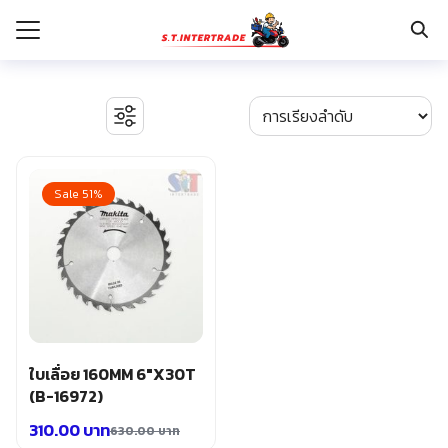
Skip
to
content
Search
for:
รก
BOSCH เครื่องจี้ปูน
งานระบบไฟฟ้า
Sale 51%
กับเรา
ตู้เซฟ
ปั๊มน้ำ ปั๊มน้ำอัตโนมัติ อุปกรณ์ระบบน้ำ
ระเงิน
ปั๊มลม อุปกรณ์ระบบลม
่าง
มอเตอร์และอุปกรณ์ส่งกำลัง
รอก แม่แรงทุ่นกำลัง
อเรา
ระบบพุกฝังคอนกรีต
รีคายเนอร์
อุปกรณ์ก่อสร้าง
ใบเลื่อย 160MM 6″X30T
อุปกรณ์ทำสวน การเกษตร
(B-16972)
อุปกรณ์เก็บเครื่องมือ
310.00
บาท
630.00
บาท
อุปกรณ์เซฟตี้