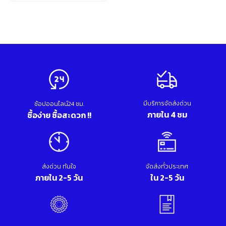
Original
Current
อุปกรณ์เสริม ขัด เจียร เจาะ
price
price
เคมีภัณฑ์ กาว เทปกาว
was:
is:
เครื่องกำเนิดไฟฟ้า
630.00 บาท.
310.00 บาท.
เครื่องมือตอก งัด
เครื่องมือทำความสะอาด
เครื่องมือวัด
เครื่องมือไฟฟ้า
เครื่องยนต์ เครื่องมือซ่อมรถยนต์
เครื่องเชื่อม อุปกรณ์เชื่อม
มีบริการจัดส่งด่วน
เฟอร์นิเจอร์สำนักงาน
ช้อปออนไลน์24 ชม.
ภายใน 4 ชม
ซื้อง่าย ซื้อสะดวก !!
เฟอร์นิเจอร์สำหรับบ้าน
ส่งด่วน ทันใจ
จัดส่งทั่วประเทศ
ภายใน 2-5 วัน
ใน 2-5 วัน