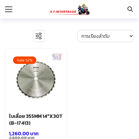
Skip
to
content
Search
for:
รก
BOSCH เครื่องจี้ปูน
งานระบบไฟฟ้า
Sale 52%
กับเรา
ตู้เซฟ
ปั๊มน้ำ ปั๊มน้ำอัตโนมัติ อุปกรณ์ระบบน้ำ
ระเงิน
ปั๊มลม อุปกรณ์ระบบลม
่าง
มอเตอร์และอุปกรณ์ส่งกำลัง
รอก แม่แรงทุ่นกำลัง
อเรา
ระบบพุกฝังคอนกรีต
รีคายเนอร์
อุปกรณ์ก่อสร้าง
ใบเลื่อย 355MM 14″X30T
อุปกรณ์ทำสวน การเกษตร
(B-17413)
อุปกรณ์เก็บเครื่องมือ
1,260.00
บาท
อุปกรณ์เซฟตี้
2,600.00
บาท