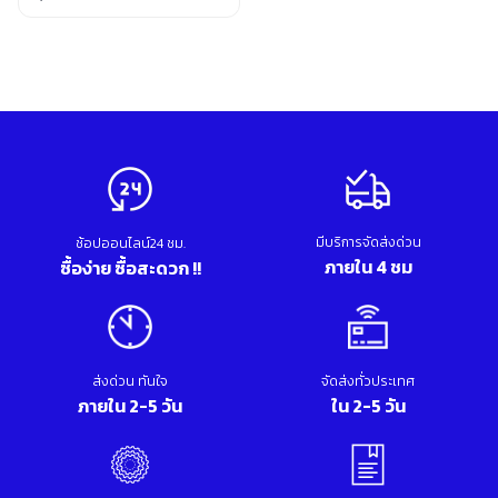
อุปกรณ์เสริม ขัด เจียร เจาะ
Original
Current
เคมีภัณฑ์ กาว เทปกาว
price
price
เครื่องกำเนิดไฟฟ้า
was:
is:
เครื่องมือตอก งัด
2,600.00 บาท.
1,260.00 บาท.
เครื่องมือทำความสะอาด
เครื่องมือวัด
เครื่องมือไฟฟ้า
เครื่องยนต์ เครื่องมือซ่อมรถยนต์
เครื่องเชื่อม อุปกรณ์เชื่อม
เฟอร์นิเจอร์สำนักงาน
มีบริการจัดส่งด่วน
ช้อปออนไลน์24 ชม.
เฟอร์นิเจอร์สำหรับบ้าน
ภายใน 4 ชม
ซื้อง่าย ซื้อสะดวก !!
ส่งด่วน ทันใจ
จัดส่งทั่วประเทศ
ภายใน 2-5 วัน
ใน 2-5 วัน