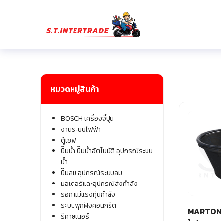
Skip
to
content
Se
fo
หมวดหมู่สินค้า
BOSCH เครื่องจี้ปูน
งานระบบไฟฟ้า
ตู้เซฟ
ปั๊มน้ำ ปั๊มน้ำอัตโนมัติ อุปกรณ์ระบบ
น้ำ
ปั๊มลม อุปกรณ์ระบบลม
มอเตอร์และอุปกรณ์ส่งกำลัง
รอก แม่แรงทุ่นกำลัง
ระบบพุกฝังคอนกรีต
MARTON ก
รีคายเนอร์