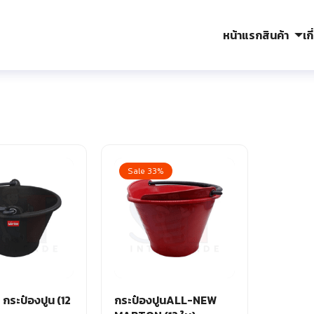
หน้าแรก
สินค้า
เก
arch
r:
Sale 33%
ระป๋องปูน (12
กระป๋องปูนALL-NEW