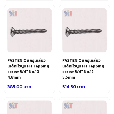
Original
Current
Original
Current
อุปกรณ์เสริม ขัด เจียร เจาะ
price
price
price
price
เคมีภัณฑ์ กาว เทปกาว
was:
is:
was:
is:
เครื่องกำเนิดไฟฟ้า
760.00 บาท.
360.00 บาท.
1,220.00 บาท.
590.00 บาท.
เครื่องมือตอก งัด
เครื่องมือทำความสะอาด
เครื่องมือวัด
เครื่องมือไฟฟ้า
เครื่องยนต์ เครื่องมือซ่อมรถยนต์
เครื่องเชื่อม อุปกรณ์เชื่อม
เฟอร์นิเจอร์สำนักงาน
เฟอร์นิเจอร์สำหรับบ้าน
FASTENIC สกรูเกลียว
FASTENIC สกรูเกลียว
เหล็กหัวนูน FH Tapping
เหล็กหัวนูน FH Tapping
screw 3/4″ No.10
screw 3/4″ No.12
4.8mm
5.5mm
385.00
บาท
514.50
บาท