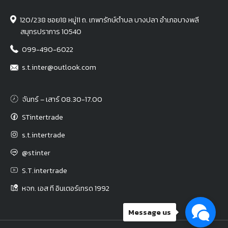
120/238 ซอย18 หมู่11 ถ. เทพารักษ์ตำบล บางปลา อำเภอบางพลี
สมุทรปราการ 10540
099-490-6022
s.t.inter@outlook.com
จันทร์ – เสาร์ 08.30-17.00
STintertrade
s.t.intertrade
@stinter
S.T.intertrade
หจก. เอส ที อินเตอร์เทรด 1992
Message us