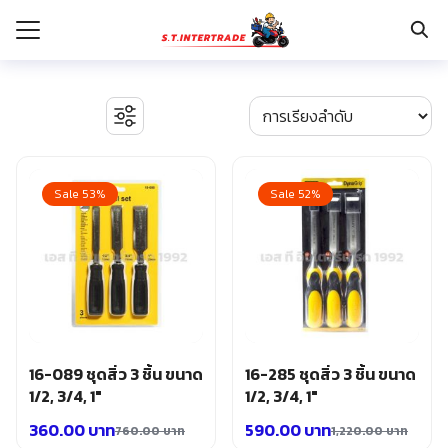
Skip
to
content
Search
for:
รก
BOSCH เครื่องจี้ปูน
งานระบบไฟฟ้า
Sale 53%
Sale 52%
กับเรา
ตู้เซฟ
ปั๊มน้ำ ปั๊มน้ำอัตโนมัติ อุปกรณ์ระบบน้ำ
ระเงิน
ปั๊มลม อุปกรณ์ระบบลม
่าง
มอเตอร์และอุปกรณ์ส่งกำลัง
รอก แม่แรงทุ่นกำลัง
อเรา
ระบบพุกฝังคอนกรีต
รีคายเนอร์
อุปกรณ์ก่อสร้าง
16-089 ชุดสิ่ว 3 ชิ้น ขนาด
16-285 ชุดสิ่ว 3 ชิ้น ขนาด
อุปกรณ์ทำสวน การเกษตร
1/2, 3/4, 1″
1/2, 3/4, 1″
อุปกรณ์เก็บเครื่องมือ
360.00
บาท
590.00
บาท
760.00
บาท
1,220.00
บาท
อุปกรณ์เซฟตี้