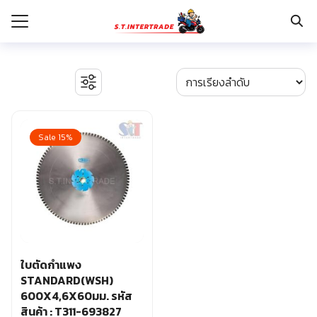
Skip
to
content
Search
for:
รก
BOSCH เครื่องจี้ปูน
งานระบบไฟฟ้า
Sale 15%
กับเรา
ตู้เซฟ
ปั๊มน้ำ ปั๊มน้ำอัตโนมัติ อุปกรณ์ระบบน้ำ
ระเงิน
ปั๊มลม อุปกรณ์ระบบลม
่าง
มอเตอร์และอุปกรณ์ส่งกำลัง
รอก แม่แรงทุ่นกำลัง
อเรา
ระบบพุกฝังคอนกรีต
รีคายเนอร์
อุปกรณ์ก่อสร้าง
ใบตัดกำแพง
อุปกรณ์ทำสวน การเกษตร
STANDARD(WSH)
อุปกรณ์เก็บเครื่องมือ
600X4,6X60มม. รหัส
อุปกรณ์เซฟตี้
สินค้า : T311-693827