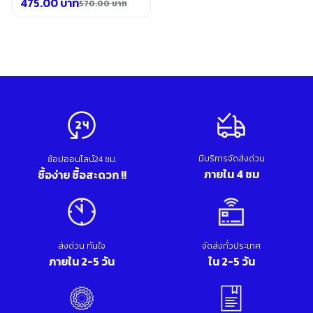
475.00
บาท
570.00
บาท
อุปกรณ์เสริม ขัด เจียร เจาะ
Original
Current
เคมีภัณฑ์ กาว เทปกาว
price
price
เครื่องกำเนิดไฟฟ้า
was:
is:
เครื่องมือตอก งัด
570.00 บาท.
475.00 บาท.
เครื่องมือทำความสะอาด
เครื่องมือวัด
เครื่องมือไฟฟ้า
เครื่องยนต์ เครื่องมือซ่อมรถยนต์
เครื่องเชื่อม อุปกรณ์เชื่อม
เฟอร์นิเจอร์สำนักงาน
มีบริการจัดส่งด่วน
เฟอร์นิเจอร์สำหรับบ้าน
ช้อปออนไลน์24 ชม.
ภายใน 4 ชม
ซื้อง่าย ซื้อสะดวก !!
ส่งด่วน ทันใจ
จัดส่งทั่วประเทศ
ภายใน 2-5 วัน
ใน 2-5 วัน