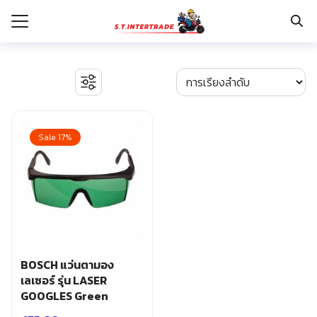
Skip
to
content
Search
for:
รก
BOSCH เครื่องจี้ปูน
งานระบบไฟฟ้า
Sale 17%
กับเรา
ตู้เซฟ
ปั๊มน้ำ ปั๊มน้ำอัตโนมัติ อุปกรณ์ระบบน้ำ
ระเงิน
ปั๊มลม อุปกรณ์ระบบลม
่าง
มอเตอร์และอุปกรณ์ส่งกำลัง
รอก แม่แรงทุ่นกำลัง
อเรา
ระบบพุกฝังคอนกรีต
รีคายเนอร์
อุปกรณ์ก่อสร้าง
BOSCH แว่นตามอง
อุปกรณ์ทำสวน การเกษตร
เลเซอร์ รุ่น LASER
อุปกรณ์เก็บเครื่องมือ
GOOGLES Green
อุปกรณ์เซฟตี้