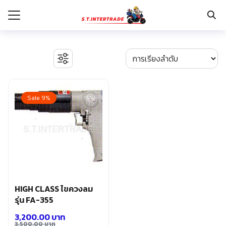
Skip
to
content
Search
for:
รก
BOSCH เครื่องจี้ปูน
งานระบบไฟฟ้า
Sale 9%
กับเรา
ตู้เซฟ
ปั๊มน้ำ ปั๊มน้ำอัตโนมัติ อุปกรณ์ระบบน้ำ
ระเงิน
ปั๊มลม อุปกรณ์ระบบลม
่าง
มอเตอร์และอุปกรณ์ส่งกำลัง
รอก แม่แรงทุ่นกำลัง
อเรา
ระบบพุกฝังคอนกรีต
รีคายเนอร์
อุปกรณ์ก่อสร้าง
HIGH CLASS ไขควงลม
อุปกรณ์ทำสวน การเกษตร
รุ่น FA-355
อุปกรณ์เก็บเครื่องมือ
3,200.00
บาท
อุปกรณ์เซฟตี้
3,500.00
บาท