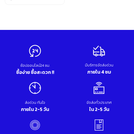
อุปกรณ์เสริม ขัด เจียร เจาะ
Original
Current
เคมีภัณฑ์ กาว เทปกาว
price
price
เครื่องกำเนิดไฟฟ้า
was:
is:
เครื่องมือตอก งัด
3,500.00 บาท.
3,200.00 บาท.
เครื่องมือทำความสะอาด
เครื่องมือวัด
เครื่องมือไฟฟ้า
เครื่องยนต์ เครื่องมือซ่อมรถยนต์
เครื่องเชื่อม อุปกรณ์เชื่อม
เฟอร์นิเจอร์สำนักงาน
มีบริการจัดส่งด่วน
ช้อปออนไลน์24 ชม.
เฟอร์นิเจอร์สำหรับบ้าน
ภายใน 4 ชม
ซื้อง่าย ซื้อสะดวก !!
ส่งด่วน ทันใจ
จัดส่งทั่วประเทศ
ภายใน 2-5 วัน
ใน 2-5 วัน