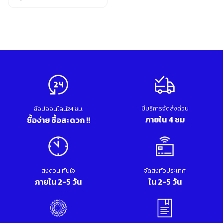
อุปกรณ์เสริม ขัด เจียร เจาะ
Original
Current
เคมีภัณฑ์ กาว เทปกาว
price
price
เครื่องกำเนิดไฟฟ้า
was:
is:
เครื่องมือตอก งัด
13,330.00 บาท.
9,190.00 บาท.
เครื่องมือทำความสะอาด
เครื่องมือวัด
เครื่องมือไฟฟ้า
เครื่องยนต์ เครื่องมือซ่อมรถยนต์
เครื่องเชื่อม อุปกรณ์เชื่อม
เฟอร์นิเจอร์สำนักงาน
มีบริการจัดส่งด่วน
ช้อปออนไลน์24 ชม.
เฟอร์นิเจอร์สำหรับบ้าน
ภายใน 4 ชม
ซื้อง่าย ซื้อสะดวก !!
ส่งด่วน ทันใจ
จัดส่งทั่วประเทศ
ภายใน 2-5 วัน
ใน 2-5 วัน