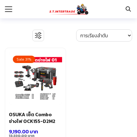
Skip
to
content
Search
for:
รก
BOSCH เครื่องจี้ปูน
งานระบบไฟฟ้า
Sale 31%
กับเรา
ตู้เซฟ
ปั๊มน้ำ ปั๊มน้ำอัตโนมัติ อุปกรณ์ระบบน้ำ
ระเงิน
ปั๊มลม อุปกรณ์ระบบลม
่าง
มอเตอร์และอุปกรณ์ส่งกำลัง
รอก แม่แรงทุ่นกำลัง
อเรา
ระบบพุกฝังคอนกรีต
รีคายเนอร์
อุปกรณ์ก่อสร้าง
OSUKA เซ็ต Combo
อุปกรณ์ทำสวน การเกษตร
ช่างไฟ OCK155-D2M2
อุปกรณ์เก็บเครื่องมือ
9,190.00
บาท
อุปกรณ์เซฟตี้
13,330.00
บาท