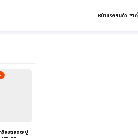
หน้าแรก
สินค้า
เก
arch
r:
%
รื่องถอดตะปู