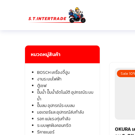
Skip
to
content
Se
fo
หมวดหมู่สินค้า
BOSCH เครื่องจี้ปูน
Sale 10
งานระบบไฟฟ้า
ตู้เซฟ
ปั๊มน้ำ ปั๊มน้ำอัตโนมัติ อุปกรณ์ระบบ
น้ำ
ปั๊มลม อุปกรณ์ระบบลม
มอเตอร์และอุปกรณ์ส่งกำลัง
รอก แม่แรงทุ่นกำลัง
ระบบพุกฝังคอนกรีต
OKURA เค
รีคายเนอร์