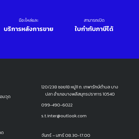
มีอะไหล่และ
สามารถเปิด
บริการหลังการขาย
ใบกำกับภาษีได้
120/238 ซอย18 หมู่11 ถ. เทพารักษ์ตำบล บาง
ปลา อำเภอบางพลีสมุทรปราการ 10540
่อมจุด
099-490-6022
s.t.inter@outlook.com
าด
จันทร์ – เสาร์ 08.30-17.00