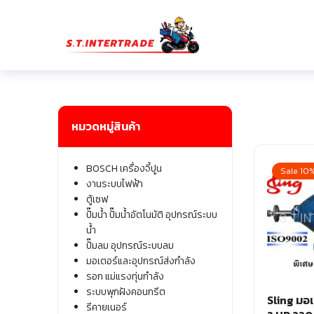
Skip
to
content
Se
fo
หมวดหมู่สินค้า
BOSCH เครื่องจี้ปูน
Sale 10
งานระบบไฟฟ้า
ตู้เซฟ
ปั๊มน้ำ ปั๊มน้ำอัตโนมัติ อุปกรณ์ระบบ
น้ำ
ปั๊มลม อุปกรณ์ระบบลม
มอเตอร์และอุปกรณ์ส่งกำลัง
รอก แม่แรงทุ่นกำลัง
ระบบพุกฝังคอนกรีต
Sling มอ
รีคายเนอร์