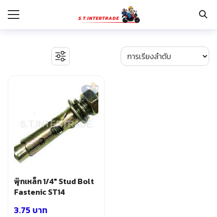
Skip
to
content
Search
for:
รก
BOSCH เครื่องจี้ปูน
งานระบบไฟฟ้า
กับเรา
ตู้เซฟ
ปั๊มน้ำ ปั๊มน้ำอัตโนมัติ อุปกรณ์ระบบน้ำ
ระเงิน
ปั๊มลม อุปกรณ์ระบบลม
่าง
มอเตอร์และอุปกรณ์ส่งกำลัง
รอก แม่แรงทุ่นกำลัง
อเรา
ระบบพุกฝังคอนกรีต
รีคายเนอร์
อุปกรณ์ก่อสร้าง
พุ๊กเหล็ก 1/4″ Stud Bolt
อุปกรณ์ทำสวน การเกษตร
Fastenic ST14
อุปกรณ์เก็บเครื่องมือ
3.75
บาท
อุปกรณ์เซฟตี้