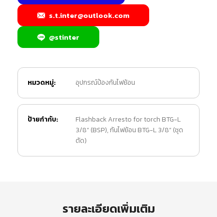
s.t.inter@outlook.com
@stinter
หมวดหมู่:
อุปกรณ์ป้องกันไฟย้อน
ป้ายกำกับ:
Flashback Arresto for torch BTG-L
3/8” (BSP)
,
กันไฟย้อน BTG-L 3/8” (ชุด
ตัด)
รายละเอียดเพิ่มเติม