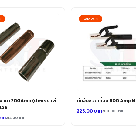
%
Sale 20%
ล พานา 200Amp (ปากเรียว สี
คีมจับลวดเชื่อม 600 Amp 
งเวล
225.00
บาท
280.00
บาท
บาท
214.00
บาท