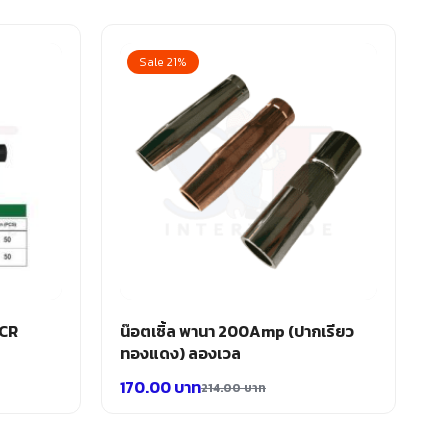
Sale 21%
MCR
น๊อตเซิ้ล พานา 200Amp (ปากเรียว
ทองแดง) ลองเวล
170.00
บาท
214.00
บาท