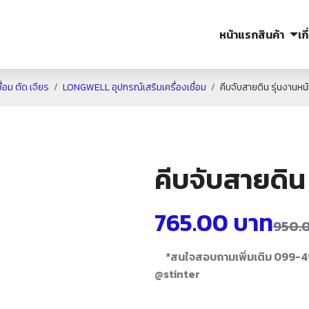
หน้าแรก
สินค้า
เก
อม ตัด เจียร
LONGWELL อุปกรณ์เสริมเครื่องเชื่อม
คีบจับสายดิน รุ่นงานห
คีบจับสายดิน
765.00
บาท
950.
*สนใจสอบถามเพิ่มเติม 099-
@stinter