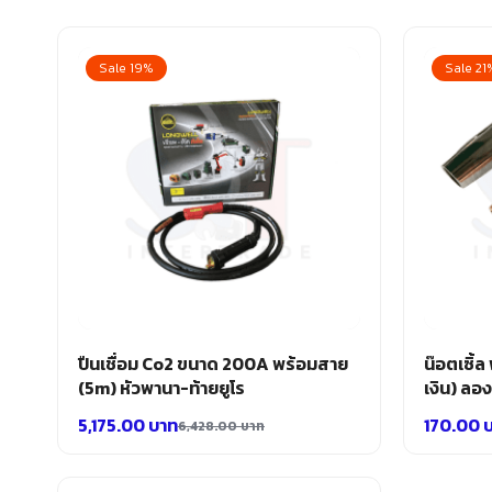
Sale 19%
Sale 21
ปืนเชื่อม Co2 ขนาด 200A พร้อมสาย
น๊อตเซิ้
(5m) หัวพานา-ท้ายยูโร
เงิน) ลอ
5,175.00
บาท
170.00
6,428.00
บาท