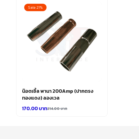
Sale 21%
น๊อตเซิ้ล พานา 200Amp (ปากตรง
ทองแดง) ลองเวล
170.00
บาท
214.00
บาท