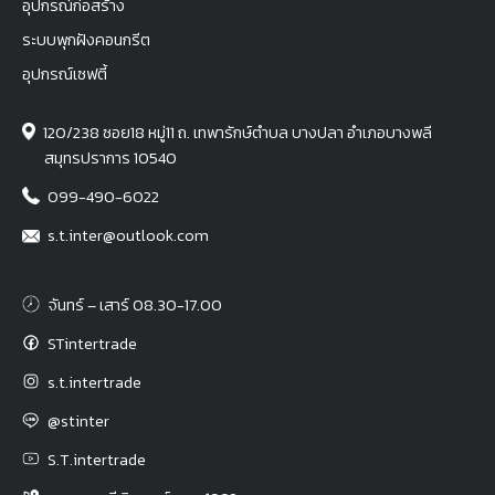
อุปกรณ์ก่อสร้าง
ระบบพุกฝังคอนกรีต
อุปกรณ์เซฟตี้
120/238 ซอย18 หมู่11 ถ. เทพารักษ์ตำบล บางปลา อำเภอบางพลี
สมุทรปราการ 10540
099-490-6022
s.t.inter@outlook.com
จันทร์ – เสาร์ 08.30-17.00
STintertrade
s.t.intertrade
@stinter
S.T.intertrade