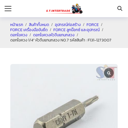
หน้าแรก
สินค้าทั้งหมด
อุปกรณ์ก่อสร้าง
FORCE
FORCE เครื่องมือขันยึด
FORCE ลูกบ๊อกซ์ และอุปกรณ์
ดอกไขควง
ดอกไขควงหัวจีบแกนกลวง
รก
ดอกไขควง 1/4″ หัวจีบแกนกลวง NO.7 รหัสสินค้า : F131-1273007
กับเรา
ระเงิน
่าง
อเรา