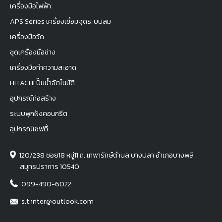
เครื่องมือไฟฟ้า
APS Series เครื่องเชื่อมจุดระบบลม
เครื่องมือวัด
ชุดเครื่องมือช่าง
เครื่องมือทำความสะอาด
HITACHI ปั๊มน้ำอัตโนมัติ
อุปกรณ์ก่อสร้าง
ระบบพุกฝังคอนกรีต
อุปกรณ์เซฟตี้
120/238 ซอย18 หมู่11 ถ. เทพารักษ์ตำบล บางปลา อำเภอบางพลี
สมุทรปราการ 10540
099-490-6022
s.t.inter@outlook.com