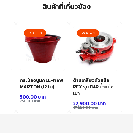
สินค้าที่เกี่ยวข้อง
Sale 33%
Sale 52%
-0
กระป๋องปูนALL-NEW
ต๊าปเกลียวด้วยมือ
MARTON (12 ใบ)
REX รุ่น 114R น้ำหนัก
เบา
500.00
บาท
750.00
บาท
22,900.00
บาท
47,220.00
บาท