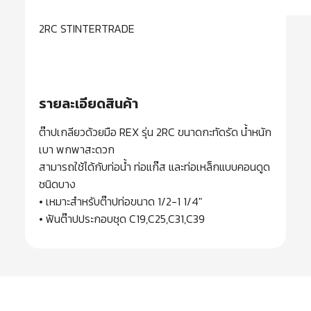
2RC STINTERTRADE
รายละเอียดสินค้า
ต๊าปเกลียวด้วยมือ REX รุ่น 2RC ขนาดกะทัดรัด น้ำหนัก
เบา พกพาสะดวก
สามารถใช้ได้กับท่อน้ำ ท่อแก๊ส และท่อเหล็กแบบคอนดูด
ชนิดบาง
• เหมาะสำหรับต๊าปท่อขนาด 1/2-1 1/4″
• ฟันต๊าปประกอบชุด C19,C25,C31,C39