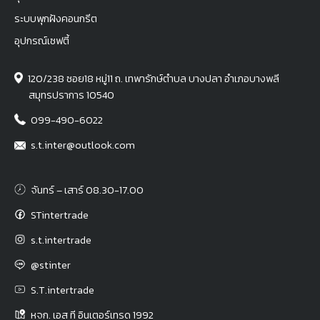
ระบบพุกฝังคอนกรีต
อุปกรณ์เซฟตี้
120/238 ซอย18 หมู่11 ถ. เทพารักษ์ตำบล บางปลา อำเภอบางพลี
สมุทรปราการ 10540
099-490-6022
s.t.inter@outlook.com
จันทร์ – เสาร์ 08.30-17.00
STintertrade
s.t.intertrade
@stinter
S.T.intertrade
หจก. เอส ที อินเตอร์เทรด 1992