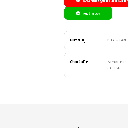
s.t.inter@outlook.co
@stinter
หมวดหมู่:
ทุ่น / ฟิลคอย
ป้ายกำกับ:
Armature C
CC14SE