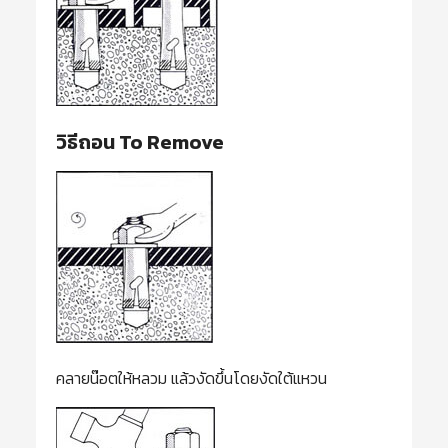
วิธีถอน To Remove
คลายน๊อตให้หลวม แล้วงัดขึ้นโดยงัดใต้แหวน