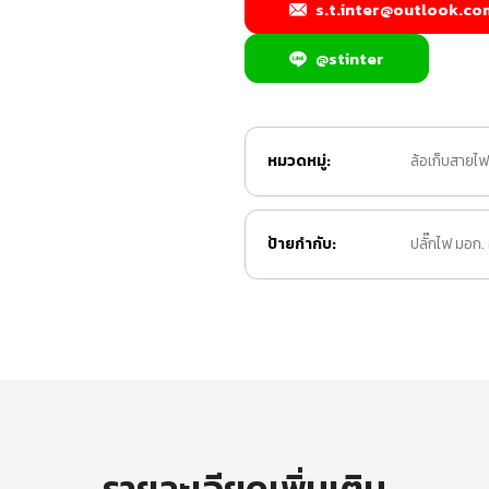
s.t.inter@outlook.co
@stinter
หมวดหมู่:
ล้อเก็บสายไฟ 
ป้ายกำกับ:
ปลั๊กไฟ มอก