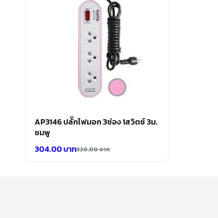
AP3146 ปลั๊กไฟมอก 3ช่อง 1สวิตซ์ 3ม.
ชมพู
304.00
บาท
320.00
บาท