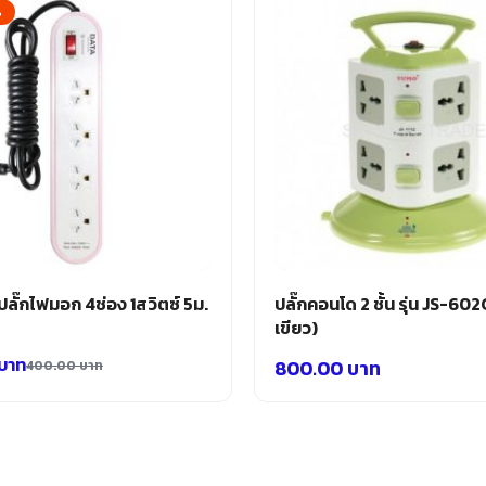
%
ลั๊กไฟมอก 4ช่อง 1สวิตซ์ 5ม.
ปลั๊กคอนโด 2 ชั้น รุ่น JS-602G
เขียว)
บาท
800.00
บาท
400.00
บาท