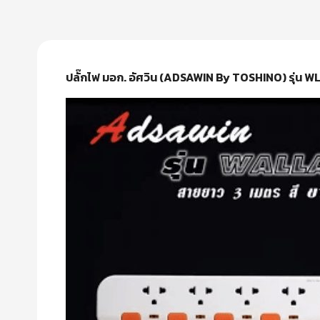
ปลั๊กไฟ มอก. อัศวิน (ADSAWIN By TOSHINO) รุ่น 