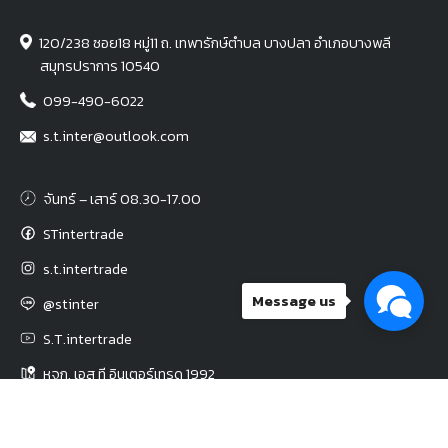
120/238 ซอย18 หมู่11 ถ. เทพารักษ์ตำบล บางปลา อำเภอบางพลี
สมุทรปราการ 10540
099-490-6022
s.t.inter@outlook.com
จันทร์ – เสาร์ 08.30-17.00
STintertrade
s.t.intertrade
Message us
@stinter
S.T.intertrade
หจก. เอส ที อินเตอร์เทรด 1992