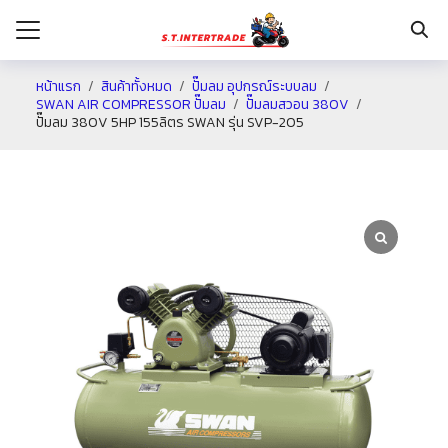
หน้าแรก
สินค้าทั้งหมด
ปั๊มลม อุปกรณ์ระบบลม
SWAN AIR COMPRESSOR ปั๊มลม
ปั๊มลมสวอน 380V
ปั๊มลม 380V 5HP 155ลิตร SWAN รุ่น SVP-205
รก
กับเรา
ระเงิน
่าง
อเรา