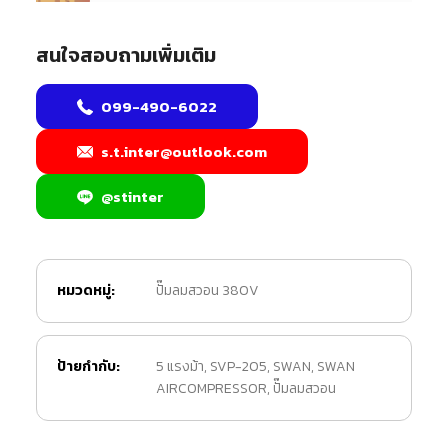
สนใจสอบถามเพิ่มเติม
099-490-6022
s.t.inter@outlook.com
@stinter
หมวดหมู่:
ปั๊มลมสวอน 380V
ป้ายกำกับ:
5 แรงม้า
,
SVP-205
,
SWAN
,
SWAN
AIRCOMPRESSOR
,
ปั๊มลมสวอน