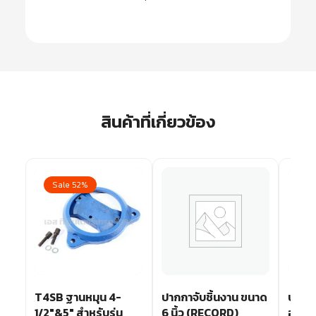
สินค้าที่เกี่ยวข้อง
Sale 52%
Sa
นาด
T4SB ฐานหมุน 4-
ปากกาจับชิ้นงาน ขนาด
ปากกา
1/2″&5″ สำหรับรุ่น
6 นิ้ว (RECORD)
อเนกป