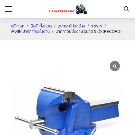
หน้าแรก
สินค้าทั้งหมด
อุปกรณ์ก่อสร้าง
IRWIN
IRWIN ปากกาจับชิ้นงาน
ปากกาจับชิ้นงาน ขนาด 5 นิ้ว (RECORD)
รก
กับเรา
ระเงิน
่าง
อเรา