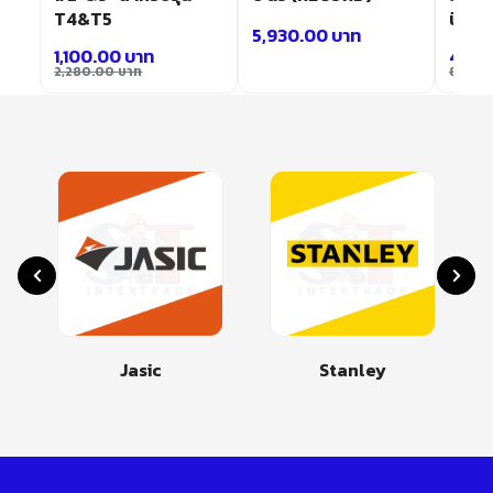
T4&T5
นิ้ว
5,930.00
บาท
1,100.00
บาท
4,05
2,280.00
บาท
8,360
Jasic
Stanley