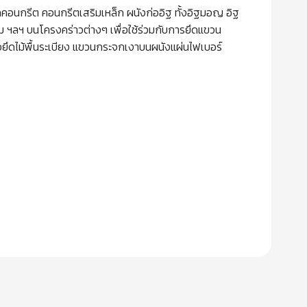
าจากคอนกรีต คอนกรีตเสริมเหล็ก ผนังก่ออิฐ ทั้งอิฐมอญ อิฐ
ั่ม ฯลฯ บนโครงคร่าวต่างๆ เพื่อใช้ร่วมกับการยึดแขวน
่อยึดไม้พื้นระเบียง แขวนกระจกเงาบนผนังแผ่นไฟเบอร์