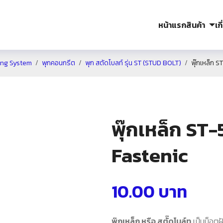
หน้าแรก
สินค้า
เก
ing System
พุกคอนกรีต
พุก สตัดโบลท์ รุ่น ST (STUD BOLT)
พุ๊กเหล็ก 
พุ๊กเหล็ก ST
Fastenic
10.00
บาท
พุ๊กเหล็ก หรือ สตั๊ดโบล์ท
เป็นน็อตฝ