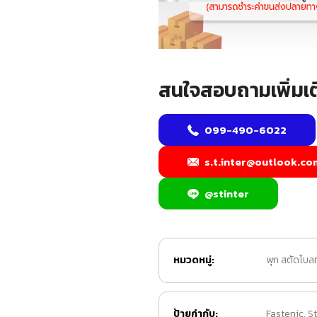
สนใจสอบถามเพิ่มเต
099-490-6022
s.t.inter@outlook.co
@stinter
หมวดหมู่:
พุก สตัดโบลท
ป้ายกำกับ:
Fastenic
,
St