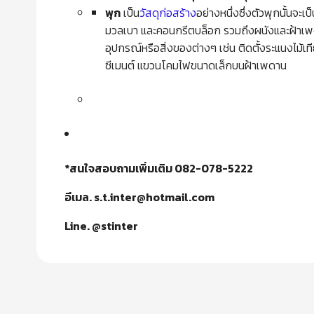
พุก
เป็น
วัสดุก่อสร้าง
อย่างหนึ่งซึ่งตัวพุกนั้นจะ
มวลเบา และคอนกรีตบล็อก รวมถึงผนังและฝ้าเพดานท
อุปกรณ์หรือสิ่งของต่างๆ เช่น ติดตั้งระแนงไม้
ซีเมนต์ แขวนโคมไฟขนาดเล็กบนฝ้าเพดาน
*สนใจสอบถามเพิ่มเติม 082-078-5222
อีเมล. s.t.inter@hotmail.com
Line. @stinter