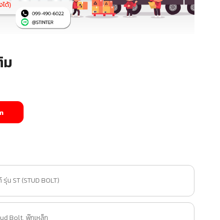
ิม
m
์ รุ่น ST (STUD BOLT)
ud Bolt
,
พุ๊กเหล็ก