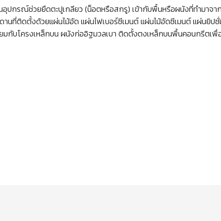
เป็นอุปกรณ์ช่วยยึดตะปูเกลียว (น็อตหรือสกรู) เข้ากับพื้นหรือผนังที่ทำม
ี่ติดตั้งด้วยแผ่นไม้อัด แผ่นไฟเบอร์ซีเมนต์ แผ่นไม้อัดซีเมนต์ แผ่นยิปซ
เทียมกับโครงเหล็กบน ผนังก่ออิฐมวลเบา ติดตั้งตงเหล็กบนพื้นคอนกรีตเพื