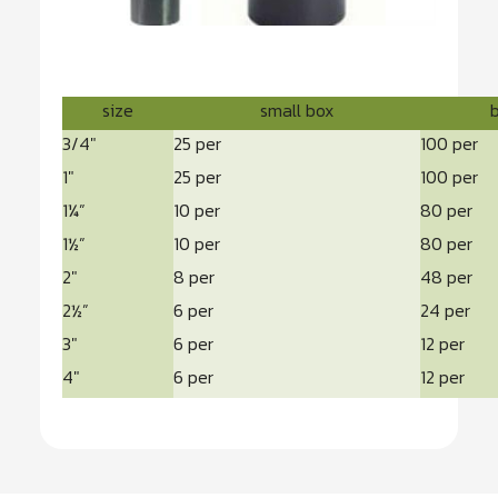
size
small box
b
3/4″
25 per
100 per
1″
25 per
100 per
1¼”
10 per
80 per
1½”
10 per
80 per
2″
8 per
48 per
2½”
6 per
24 per
3″
6 per
12 per
4″
6 per
12 per