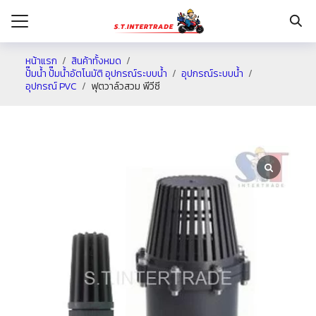
หน้าแรก
สินค้าทั้งหมด
ปั๊มน้ำ ปั๊มน้ำอัตโนมัติ อุปกรณ์ระบบน้ำ
อุปกรณ์ระบบน้ำ
อุปกรณ์ PVC
ฟุตวาล์วสวม พีวีซี
รก
กับเรา
ระเงิน
่าง
อเรา