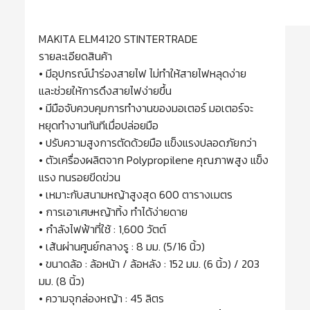
MAKITA ELM4120 STINTERTRADE
รายละเอียดสินค้า
• มีอุปกรณ์นำร่องสายไฟ ไม่ทำให้สายไฟหลุดง่าย
และช่วยให้การดึงสายไฟง่ายขึ้น
• มีมือจับควบคุมการทำงานของมอเตอร์ มอเตอร์จะ
หยุดทำงานทันทีเมื่อปล่อยมือ
• ปรับความสูงการตัดด้วยมือ แข็งแรงปลอดภัยกว่า
• ตัวเครื่องผลิตจาก Polypropilene คุณภาพสูง แข็ง
แรง ทนรอยขีดข่วน
• เหมาะกับสนามหญ้าสูงสุด 600 ตารางเมตร
• การเอาเศษหญ้าทิ้ง ทำได้ง่ายดาย
• กำลังไฟฟ้าที่ใช้ : 1,600 วัตต์
• เส้นผ่านศูนย์กลางรู : 8 มม. (5/16 นิ้ว)
• ขนาดล้อ : ล้อหน้า / ล้อหลัง : 152 มม. (6 นิ้ว) / 203
มม. (8 นิ้ว)
• ความจุกล่องหญ้า : 45 ลิตร