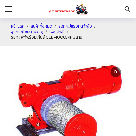
หน้าแรก
สินค้าทั้งหมด
รอก แม่แรงทุ่นกำลัง
อุปกรณ์ขนถ่ายวัสดุ
รอกลิฟท์
รอกลิฟท์พร้อมเกียร์ CED-1000/4F 3สาย
รก
กับเรา
ระเงิน
่าง
อเรา