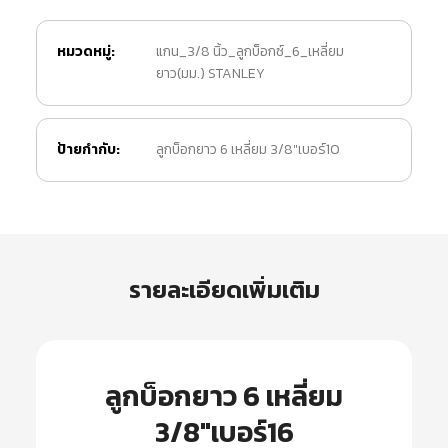
หมวดหมู่:
แกน_3/8 นิ้ว_ลูกบ็อกซ์_6_เหลี่ยม
ยาว(มม.) STANLEY
ป้ายกำกับ:
ลูกบ็อกยาว 6 เหลี่ยม 3/8"เบอร์10
รายละเอียดเพิ่มเติม
ลูกบ็อกยาว 6 เหลี่ยม
3/8″เบอร์16