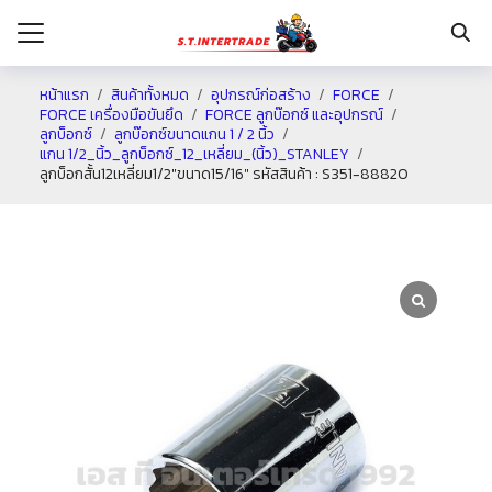
หน้าแรก
สินค้าทั้งหมด
อุปกรณ์ก่อสร้าง
FORCE
FORCE เครื่องมือขันยึด
FORCE ลูกบ๊อกซ์ และอุปกรณ์
ลูกบ็อกซ์
ลูกบ๊อกซ์ขนาดแกน 1 / 2 นิ้ว
รก
แกน 1/2_นิ้ว_ลูกบ็อกซ์_12_เหลี่ยม_(นิ้ว)_STANLEY
ลูกบ็อกสั้น12เหลี่ยม1/2″ขนาด15/16″ รหัสสินค้า : S351-88820
กับเรา
ระเงิน
่าง
อเรา