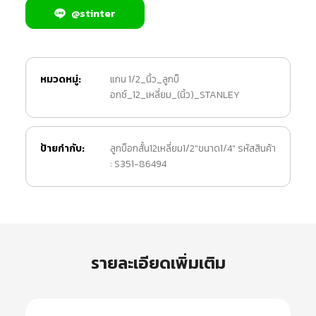
@stinter
หมวดหมู่:
แกน 1/2_นิ้ว_ลูกบ็
อกซ์_12_เหลี่ยม_(นิ้ว)_STANLEY
ป้ายกำกับ:
ลูกบ็อกสั้น12เหลี่ยม1/2"ขนาด1/4" รหัสสินค้า
: S351-86494
รายละเอียดเพิ่มเติม