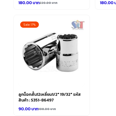
180.00
บาท
180.00
220.00
บาท
Sale 17%
ลูกบ็อกสั้น12เหลี่ยม1/2″ 19/32″ รหัส
สินค้า : S351-86497
90.00
บาท
108.00
บาท