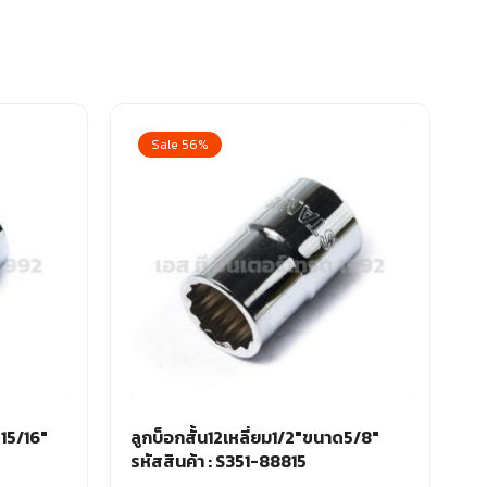
Sale 56%
ด15/16″
ลูกบ็อกสั้น12เหลี่ยม1/2″ขนาด5/8″
รหัสสินค้า : S351-88815