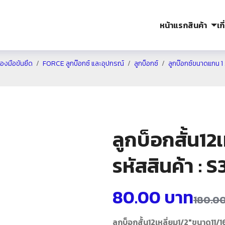
หน้าแรก
สินค้า
เก
องมือขันยึด
FORCE ลูกบ๊อกซ์ และอุปกรณ์
ลูกบ็อกซ์
ลูกบ๊อกซ์ขนาดแกน 1 /
ลูกบ็อกสั้น12
รหัสสินค้า : 
80.00
บาท
180.0
ลูกบ็อกสั้น12เหลี่ยม1/2"ขนาด11/1