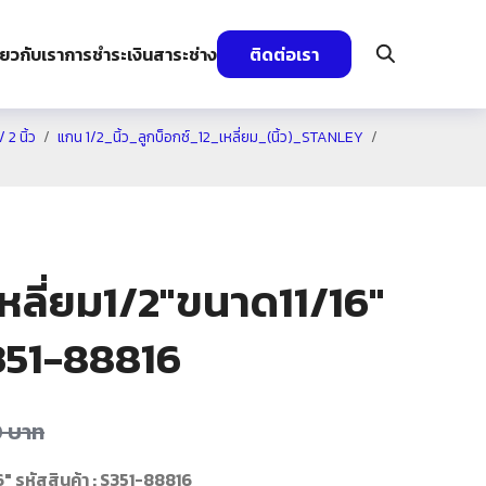
ี่ยวกับเรา
การชำระเงิน
สาระช่าง
ติดต่อเรา
 2 นิ้ว
แกน 1/2_นิ้ว_ลูกบ็อกซ์_12_เหลี่ยม_(นิ้ว)_STANLEY
เหลี่ยม1/2″ขนาด11/16″
S351-88816
0
บาท
6" รหัสสินค้า : S351-88816