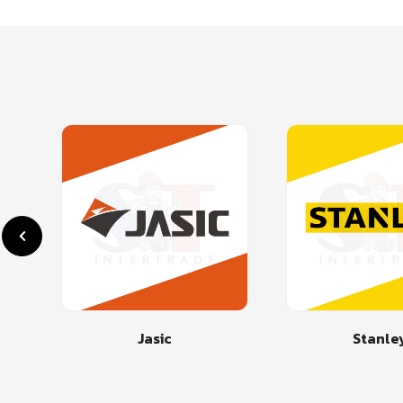
Jasic
Stanle