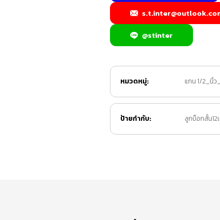
s.t.inter@outlook.co
@stinter
หมวดหมู่:
แกน 1/2_นิ้ว
ป้ายกำกับ:
ลูกบ็อกสั้น1