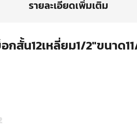
รายละเอียดเพิ่มเติม
็อกสั้น12เหลี่ยม1/2″ขนาด1