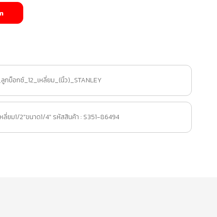
m
_ลูกบ็อกซ์_12_เหลี่ยม_(นิ้ว)_STANLEY
2เหลี่ยม1/2"ขนาด1/4" รหัสสินค้า : S351-86494