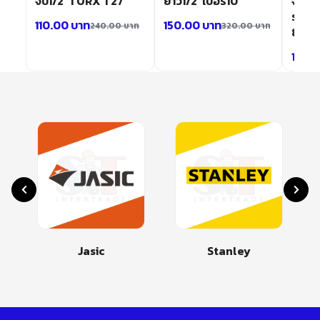
จีบ1/2″TORX T27
ยาว1/2″เบอร์10
จีบ1
รหัสสิ
110.00
บาท
150.00
บาท
240.00
บาท
320.00
บาท
8921
110.
บาท
Jasic
Stanley