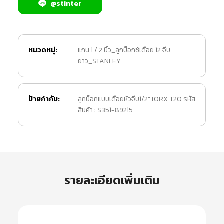
@stinter
หมวดหมู่:
แกน 1 / 2 นิ้ว_ลูกบ็อกซ์เดือย 12 จีบ
ยาว_STANLEY
ป้ายกำกับ:
ลูกบ็อกแบบเดือยหัวจีบ1/2"TORX T20 รหัส
สินค้า : S351-89215
รายละเอียดเพิ่มเติม