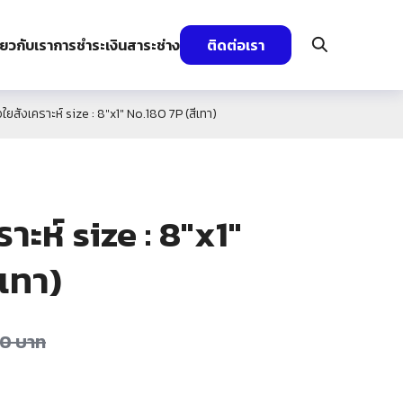
ี่ยวกับเรา
การชำระเงิน
สาระช่าง
ติดต่อเรา
อใยสังเคราะห์ size : 8″x1″ No.180 7P (สีเทา)
าะห์ size : 8″x1″
ีเทา)
00
บาท