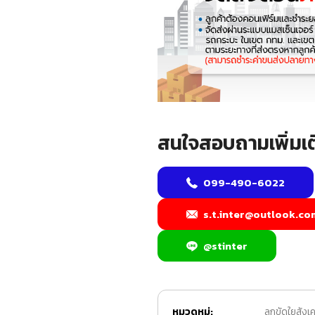
สนใจสอบถามเพิ่มเต
099-490-6022
s.t.inter@outlook.co
@stinter
หมวดหมู่:
ลูกขัดใยสังเค