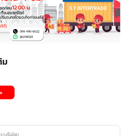
ิม
m
ราะห์ไม่มีฝา