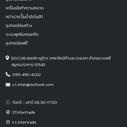
เครื่องมือทำความสะอาด
HITACHI ปั๊มน้ำอัตโนมัติ
อุปกรณ์ก่อสร้าง
ระบบพุกฝังคอนกรีต
อุปกรณ์เซฟตี้
120/238 ซอย18 หมู่11 ถ. เทพารักษ์ตำบล บางปลา อำเภอบางพลี
สมุทรปราการ 10540
099-490-6022
s.t.inter@outlook.com
จันทร์ – เสาร์ 08.30-17.00
STintertrade
s.t.intertrade