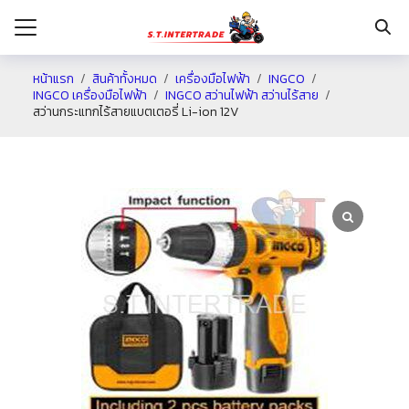
หน้าแรก
สินค้าทั้งหมด
เครื่องมือไฟฟ้า
INGCO
INGCO เครื่องมือไฟฟ้า
INGCO สว่านไฟฟ้า สว่านไร้สาย
สว่านกระแทกไร้สายแบตเตอรี่ Li-ion 12V
รก
กับเรา
ระเงิน
่าง
อเรา