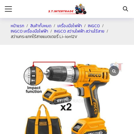
หน้าแรก
สินค้าทั้งหมด
เครื่องมือไฟฟ้า
INGCO
INGCO เครื่องมือไฟฟ้า
INGCO สว่านไฟฟ้า สว่านไร้สาย
สว่านกระแทกไร้สายแบตเตอรี่ Li-ion12V
รก
กับเรา
ระเงิน
่าง
อเรา