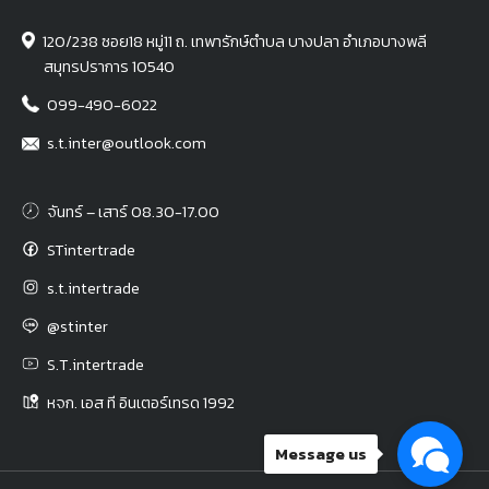
120/238 ซอย18 หมู่11 ถ. เทพารักษ์ตำบล บางปลา อำเภอบางพลี
สมุทรปราการ 10540
099-490-6022
s.t.inter@outlook.com
จันทร์ – เสาร์ 08.30-17.00
STintertrade
s.t.intertrade
@stinter
S.T.intertrade
หจก. เอส ที อินเตอร์เทรด 1992
Message us