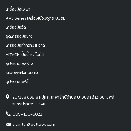
เครื่องมือไฟฟ้า
APS Series เครื่องเชื่อมจุดระบบลม
เครื่องมือวัด
ชุดเครื่องมือช่าง
เครื่องมือทำความสะอาด
HITACHI ปั๊มน้ำอัตโนมัติ
อุปกรณ์ก่อสร้าง
ระบบพุกฝังคอนกรีต
อุปกรณ์เซฟตี้
120/238 ซอย18 หมู่11 ถ. เทพารักษ์ตำบล บางปลา อำเภอบางพลี
สมุทรปราการ 10540
099-490-6022
s.t.inter@outlook.com