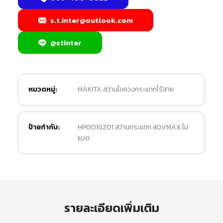
s.t.inter@outlook.com
@stinter
หมวดหมู่:
MAKITA สว่านไขควงกระแทกไร้สาย
ป้ายกำกับ:
HP001GZ01 สว่านกระแทก 40VMAX ไม่
แบต
รายละเอียดเพิ่มเติม