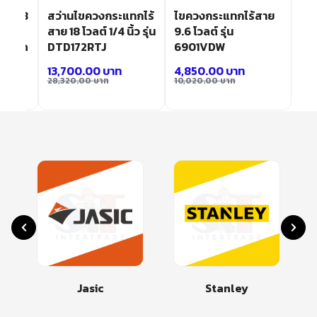
สาย 18
สว่านไขควงกระแทกไร้
ไขควงกระแทกไร้สาย
่น
สาย 18 โวลต์ 1/4 นิ้ว รุ่น
9.6 โวลต์ รุ่น
 ขนาด
DTD172RTJ
6901VDW
13,700.00
บาท
4,850.00
บาท
28,320.00
บาท
10,020.00
บาท
Jasic
Stanley