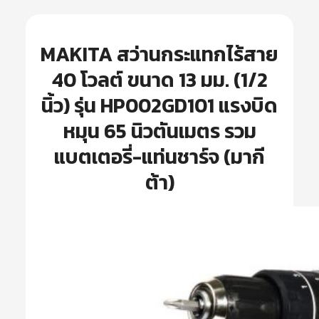
MAKITA สว่านกระแทกไร้สาย
40 โวลต์ ขนาด 13 มม. (1/2
นิ้ว) รุ่น HP002GD101 แรงบิด
หมุน 65 นิวตันเมตร รวม
แบตเตอรี่-แท่นชาร์จ (มากี
ต้า)